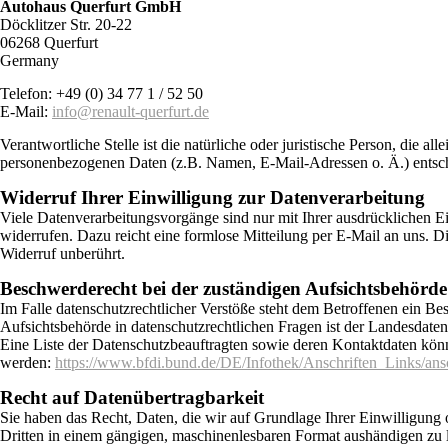
Autohaus Querfurt GmbH
Döcklitzer Str. 20-22
06268 Querfurt
Germany
Telefon: +49 (0) 34 77 1 / 52 50
E-Mail:
info@renault-querfurt.de
Verantwortliche Stelle ist die natürliche oder juristische Person, die 
personenbezogenen Daten (z.B. Namen, E-Mail-Adressen o. Ä.) entsch
Widerruf Ihrer Einwilligung zur Datenverarbeitung
Viele Datenverarbeitungsvorgänge sind nur mit Ihrer ausdrücklichen Ein
widerrufen. Dazu reicht eine formlose Mitteilung per E-Mail an uns. 
Widerruf unberührt.
Beschwerderecht bei der zuständigen Aufsichtsbehörde
Im Falle datenschutzrechtlicher Verstöße steht dem Betroffenen ein B
Aufsichtsbehörde in datenschutzrechtlichen Fragen ist der Landesdate
Eine Liste der Datenschutzbeauftragten sowie deren Kontaktdaten k
werden:
https://www.bfdi.bund.de/DE/Infothek/Anschriften_Links/ansc
Recht auf Datenübertragbarkeit
Sie haben das Recht, Daten, die wir auf Grundlage Ihrer Einwilligung od
Dritten in einem gängigen, maschinenlesbaren Format aushändigen zu l