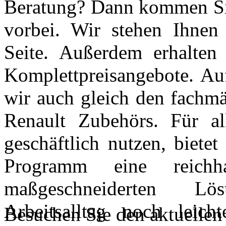
Beratung? Dann kommen Si
vorbei. Wir stehen Ihnen
Seite. Außerdem erhalten
Komplettpreisangebote. A
wir auch gleich den fachm
Renault Zubehörs. Für al
geschäftlich nutzen, biete
Programm eine reichh
maßgeschneiderten L
Arbeitsalltag noch leich
Besuchen Sie den aktuellen