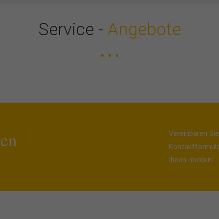
Service -
Angebote
ren
Vereinbaren Si
Kontaktformula
Ihnen melden!