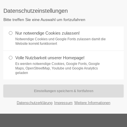
Datenschutzeinstellungen
ort
Get in touch
Bitte treffen Sie eine Auswahl um fortzufahren
psum dolor sit amet:
Cybersteel Inc.
Nur notwendige Cookies zulassen!
AUFSERVICE
WERKSTATTSERVICE
NUTZFAHRZ
376-293 City Road, Suite 600
Notwendige Cookies und Google Fonts zulassen damit die
San Francisco, CA 94102
Website korrekt funktioniert
4h
Volle Nutzbarkeit unserer Homepage!
Have any questions?
/ 365days
Es werden notwendige Cookies, Google Fonts, Google
+44 1234 567 890
Maps, OpenStreetMap, Youtube und Google Analytics
geladen
Drop us a line
info@yourdomain.com
r support for our customers
ri 8:00am - 5:00pm
(GMT +1)
Datenschutzerklärung
Impressum
Weitere Informationen