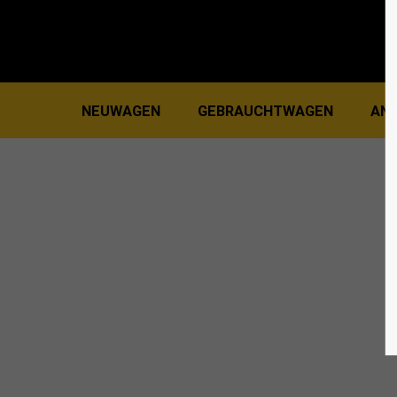
Login
Supp
Benutzername
Lorem i
NEUWAGEN
GEBRAUCHTWAGEN
ANK
Passwort
2
We offe
Mon - F
Register
|
Lost your password?